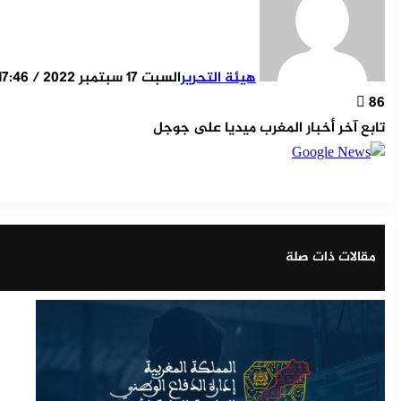
هيئة التحرير
السبت 17 سبتمبر 2022 / 17:46
86
تابع آخر أخبار المغرب ميديا على جوجل
‫X
مشاركة عبر البر
طباع
تيلقر
ماسن
ماسن
واتس
لينكد
فيسب
مقالات ذات صلة