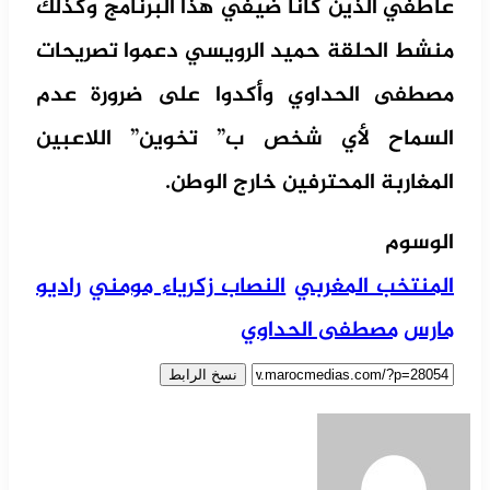
عاطفي الذين كانا ضيفي هذا البرنامج وكذلك
منشط الحلقة حميد الرويسي دعموا تصريحات
مصطفى الحداوي وأكدوا على ضرورة عدم
السماح لأي شخص ب” تخوين” اللاعبين
المغاربة المحترفين خارج الوطن.
الوسوم
المنتخب المغربي
النصاب زكرياء مومني
راديو
مارس
مصطفى الحداوي
نسخ الرابط