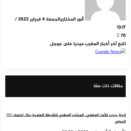
أنور المختاري
الجمعة 4 فبراير 2022 /
13:17
70
تابع آخر أخبار المغرب ميديا على جوجل
‫X
مشاركة عبر البريد
طباعة
تيلقرام
ماسنجر
ماسنجر
واتساب
لينكدإن
فيسبوك
مقالات ذات صلة
إنجاز جديد للأمن الوطني.. المختبر الوطني للشرطة العلمية ينال اعتماد ISO
الدولي