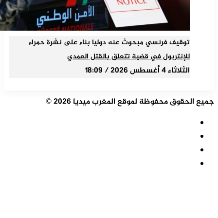
توقيف فرنسي مبحوث عنه دوليا بناء على نشرة حمراء
للإنتربول في قضية تتعلق بالقتل العمدي
الثلاثاء 4 أغسطس 2026 / 18:09
جميع الحقوق محفوظة لموقع المغرب ميديا 2026 ©
ملخص
الموقع
فيسبوك
RSS
‫X
‫YouTube
‫X
تيلقرام
واتساب
فيسبوك
زر
الذهاب