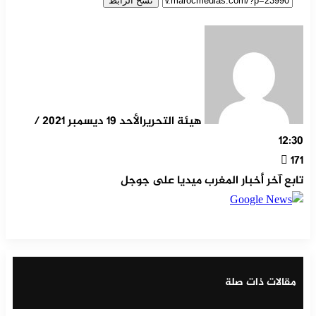
نسخ الرابط
هيئة التحرير
الأحد 19 ديسمبر 2021 /
12:30
171
تابع آخر أخبار المغرب ميديا على جوجل
‫X
مشاركة عبر البريد
طباعة
تيلقرام
ماسنجر
ماسنجر
واتساب
لينكدإن
فيسبوك
مقالات ذات صلة