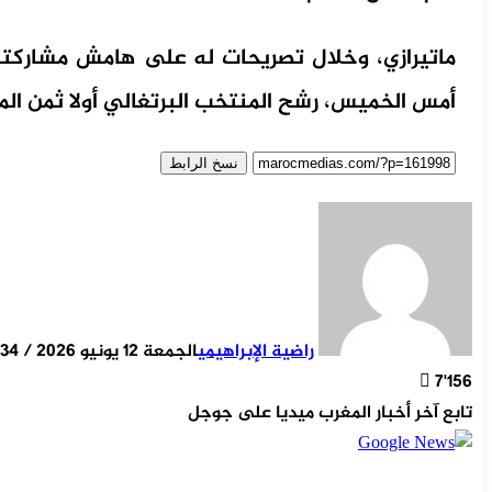
ماتيرازي، وخلال تصريحات له على هامش مشاركت
أمس الخميس، رشح المنتخب البرتغالي أولا ثمن المن
نسخ الرابط
راضية الإبراهيمي
الجمعة 12 يونيو 2026 / 14:34
7٬156
تابع آخر أخبار المغرب ميديا على جوجل
‫X
مشاركة عبر البر
طباع
تيلقر
ماسن
ماسن
واتس
لينكد
فيسب