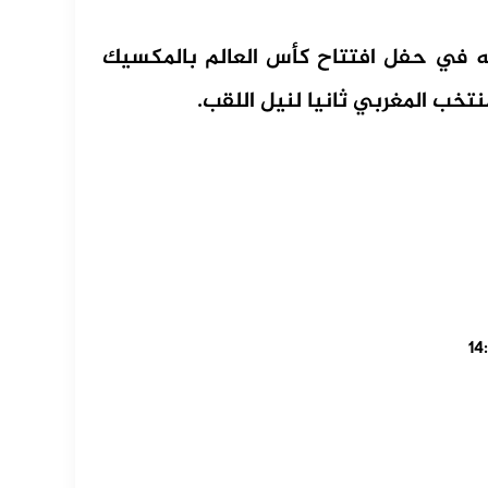
ه في حفل افتتاح كأس العالم بالمكسيك
تخب المغربي ثانيا لنيل اللقب.
يد
ة
ام
جر
جر
اب
إن
وك