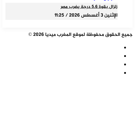
زلزال بقوة 5.6 درجة يضرب مصر
الإثنين 3 أغسطس 2026 / 11:25
جميع الحقوق محفوظة لموقع المغرب ميديا 2026 ©
ملخص
الموقع
فيسبوك
RSS
‫X
‫YouTube
‫X
تيلقرام
واتساب
فيسبوك
زر
الذهاب
إلى
الأعلى