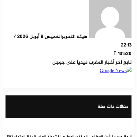
هيئة التحرير
الخميس 9 أبريل 2026 /
22:13
10٬520
تابع آخر أخبار المغرب ميديا على جوجل
‫X
مشاركة عبر البريد
طباعة
تيلقرام
ماسنجر
ماسنجر
واتساب
لينكدإن
فيسبوك
مقالات ذات صلة