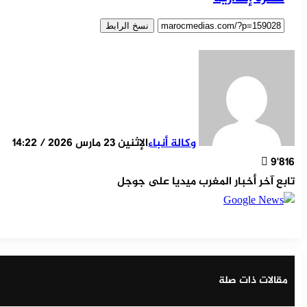
نسخ الرابط
وكالة أنباء
الإثنين 23 مارس 2026 / 14:22
9٬816
تابع آخر أخبار المغرب ميديا على جوجل
‫X
مشاركة عبر البر
طباع
تيلقر
ماسن
ماسن
واتس
لينكد
فيسب
مقالات ذات صلة