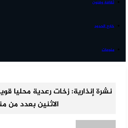
ثقافة وفنون
خارج الحدود
منوعات
نشرة إنذارية: زخات رعدية محليا قوي
الاثنين بعدد من من