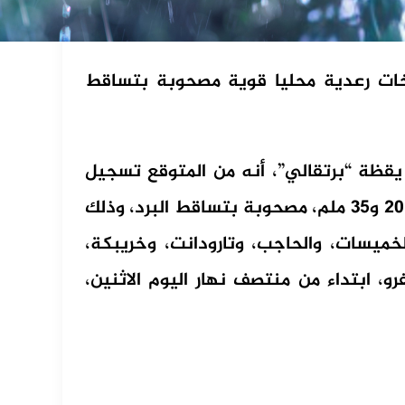
زخات رعدية محليا قوية مصحوبة بتساقط
قظة “برتقالي”، أنه من المتوقع تسجيل
زخات رعدية محليا قوية، تتراوح مقاييسها ما بين 20 و35 ملم، مصحوبة بتساقط البرد، وذلك
خميسات، والحاجب، وتارودانت، وخريبكة،
، ابتداء من منتصف نهار اليوم الاثنين،