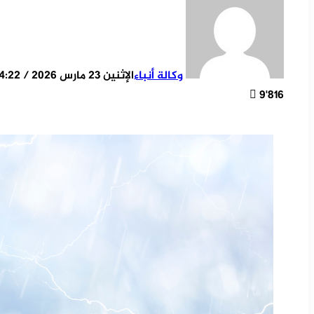
وكالة أنباء
الإثنين 23 مارس 2026 / 14:22
9٬816