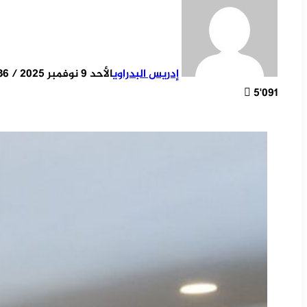
إدريس البدراوي
الأحد 9 نوفمبر 2025 / 19:36
5٬091