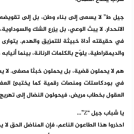
جيل ط” لا يسعى إلى بناء وطن، بل إلى تقويضه حج
الانحدار. لا يبث الوعي، بل يزرع الشك والسوداوية
في حقيقته أداة خبيثة للتمزيق والهدم. يتوارى 
والديمقراطية، يلوّح بالكلمات الرنانة، بينما أنيا
هم لا يحملون قضية، بل يحملون خبثا مصفى. لا يس
في بودكاستات ومنصات رقمية كما يختبئ العف
العقول بخطاب مريض، فيحولون النضال إلى تهريج
يا شباب جيل “Z”…
احذروا هذا الطاعون الناعم، فإن المناضل الحق لا ي