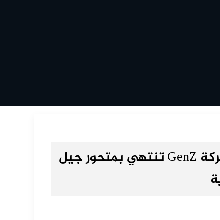
كاريكاتير..محاولة سطو ناعم على حركة GenZ تنتهي بمتحور جيل
ة