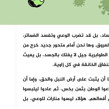
ساد، بل قد تضرب الوعي وتفسد الضمائر،
لعروق. وها نحن أمام متحور جديد خرج من
ا جيل الطوابرية جيل لا يفتك بالجسد، بل يعيث
نفاق الخانقة في كل زاوية.
ما أن يثبت على أرض النبل والحق، وإما أن
عوا الوطن بثمن بخس، ثم عادوا ليلبسوا
أفعالهم. هؤلاء ليسوا منارات للوعي، بل