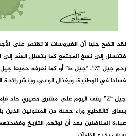
لقد اتضح جليا أن الفيروسات لا تقتصر على الأج
فتتسلل إلى نسغ المجتمع كما يتسلل السّم إلى ا
رحم جيل “Z”، “جيل ط” أو كما نعرفه جميع
فسادا في الوطنية، ويغتال الوعي، وينشر رائحة ال
جيل “Z” يقف اليوم على مفترق مصيري حاد فإ
يساق كالقطيع وراء حفنة من المتلونين الذين با
عباءة المناضلين بعد أن لوثهم التاريخ وفضحتهم 
سراب يخدع الظمآن.