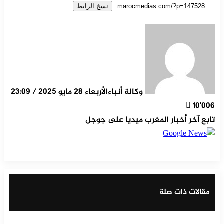
نسخ الرابط
وكالة أنباء
الأربعاء 28 مايو 2025 / 23:09
10٬006
تابع آخر أخبار المغرب ميديا على جوجل
‫X
مشاركة عبر البريد
طباعة
تيلقرام
ماسنجر
ماسنجر
واتساب
لينكدإن
فيسبوك
مقالات ذات صلة