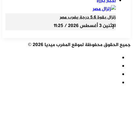
أخبار بارزة
زلزال بقوة 5.6 درجة يضرب مصر
الإثنين 3 أغسطس 2026 / 11:25
جميع الحقوق محفوظة لموقع المغرب ميديا 2026 ©
ملخص
الموقع
فيسبوك
RSS
‫X
‫YouTube
‫X
تيلقرام
واتساب
فيسبوك
زر
الذهاب
إلى
الأعلى