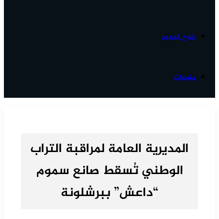
خارج الحدود
منوعات
المديرية العامة لمراقبة التراب
الوطني تُسقط صانع سموم
“داعش” ببرشلونة