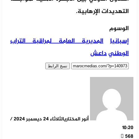
التهديدات الإرهابية.
الوسوم
إسبانيا
المديرية العامة لمراقبة التراب
الوطني
داعش
نسخ الرابط
أنور المختاري
الثلاثاء 24 ديسمبر 2024 /
10:20
568