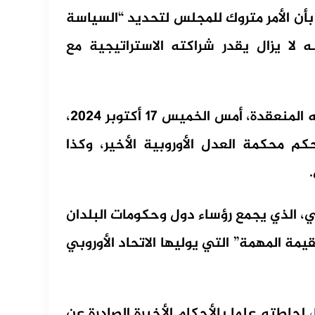
 بأن الأمر متروك للمجلس لتحديد “السياسة
نه لا يزال يقدر شراكته الاستراتيجية مع
وقدم مجلس الاتحاد الأوروبي خلاصات حول لقاءاته المنعقدة، أمس الخميس 17 أكتوبر 2024،
محكمة العدل الأوروبية الأخير، وكذا
ي، الذي يجمع رؤساء دول وحكومات البلدان
“القيمة المهمة” التي يوليها الاتحاد الأوروبي
لس الأوروبي في النقطة رقم 51 منها، إحاطته علما بالأحكام الأخيرة الصادرة عن