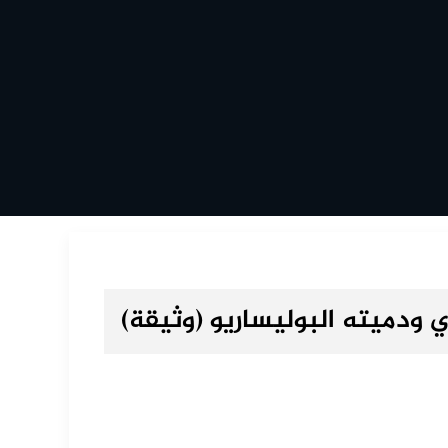
ري ودميته البوليساريو (وثيقة)