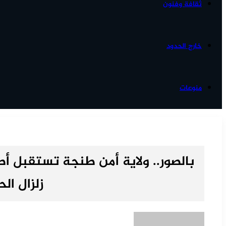
ثقافة وفنون
خارج الحدود
منوعات
بالصور.. ولاية أمن طنجة تستقبل أط
زلزال الح