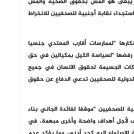
قي يبقى هو المس بحقوق الضحية والمس
ر استجداء نقابة أجنبية للصحفيين للانخراط
ارها “لممارسات أقارب المعتدي جنسيا
رفضها “لسياسة الكيل بمكيالين في حق
هاكات الجسيمة لحقوق الانسان في جميع
ة الدولية للصحفيين تدعي الدفاع عن حقوق
ة للصحفيين “موقفا لفائدة الجاني بناء
ف لأجل أهداف واضحة وأخرى مبهمة، في
الاستماع إليه كحد أدنى، مما يؤكد عدم