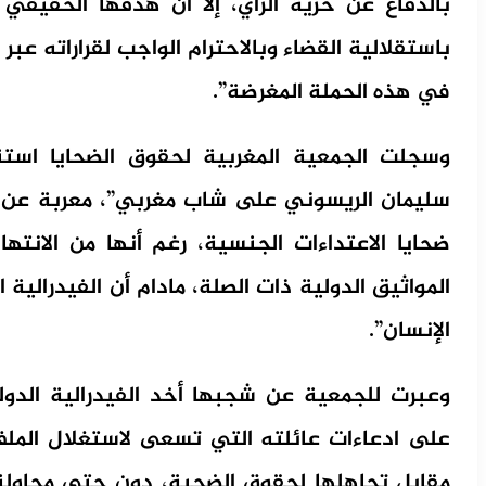
بالدفاع عن حرية الرأي، إلا أن هدفها الحقي
باستقلالية القضاء وبالاحترام الواجب لقراراته عب
في هذه الحملة المغرضة”.
وسجلت الجمعية المغربية لحقوق الضحايا استنك
سليمان الريسوني على شاب مغربي”، معربة عن 
ضحايا الاعتداءات الجنسية، رغم أنها من الانت
المواثيق الدولية ذات الصلة، مادام أن الفيدرالي
الإنسان”.
وعبرت للجمعية عن شجبها أخد الفيدرالية الدولي
على ادعاءات عائلته التي تسعى لاستغلال المل
مقابل تجاهلها لحقوق الضحية، دون حتى محاولة 