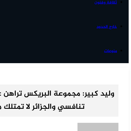
ثقافة وفنون
خارج الحدود
منوعات
وليد كبير: مجموعة البريكس تراهن ع
تنافسي والجزائر لا تمتلك م