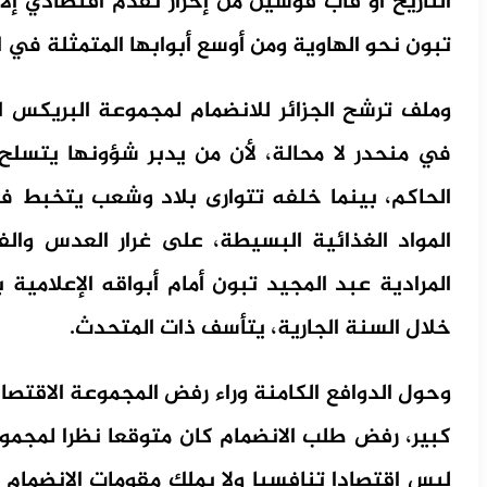
التاريخ أو قاب قوسين من إحراز تقدم اقتصادي إلا
تبون نحو الهاوية ومن أوسع أبوابها المتمثلة في ال
وملف ترشح الجزائر للانضمام لمجموعة البريكس ال
في منحدر لا محالة، لأن من يدبر شؤونها يتسلح ب
الحاكم، بينما خلفه تتوارى بلاد وشعب يتخبط في 
المواد الغذائية البسيطة، على غرار العدس وا
المرادية عبد المجيد تبون أمام أبواقه الإعلامية
خلال السنة الجارية، يتأسف ذات المتحدث.
وحول الدوافع الكامنة وراء رفض المجموعة الاقتصاد
كبير، رفض طلب الانضمام كان متوقعا نظرا لمجموعة
ليس اقتصادا تنافسيا ولا يملك مقومات الانضمام