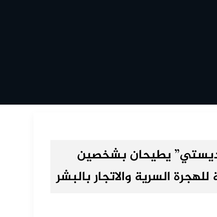
”الديستي” يطيحان بشخصين
هجرة السرية والاتجار بالبشر