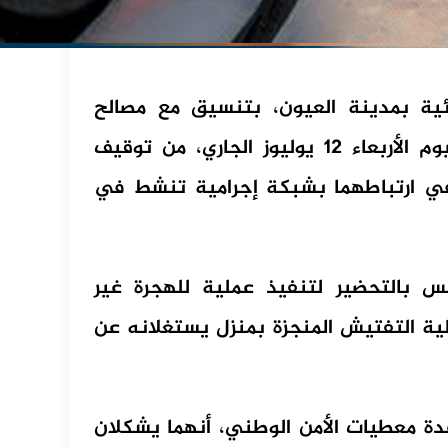
ئية بمدينة العيون، بتنسيق مع مصالح
المديرية العامة لمراقبة التراب الوطني، زوال اليوم الأربعاء 12 يوليوز الجاري، من توقيف
 30 و41 سنة، يشتبه في ارتباطهما بشبكة إجرامية تنشط في
 بالتحضير لتنفيذ عملية للهجرة غير
ية التفتيش المنجزة بمنزل يستغلانه عن
ة معطيات الأمن الوطني، أنهما يشكلان