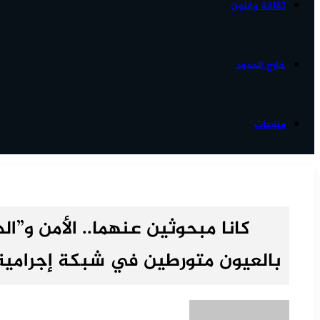
ثقافة وفنون
خارج الحدود
منوعات
كانا مبحوثين عنهما.. الأمن و
بالعيون متورطين في شبكة إجرامية لل